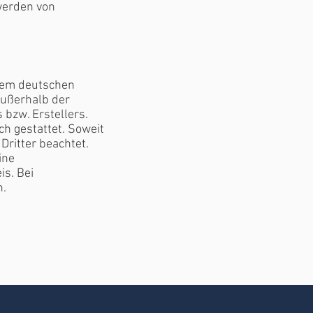
werden von
 dem deutschen
außerhalb der
bzw. Erstellers.
h gestattet. Soweit
Dritter beachtet.
ine
s. Bei
n.