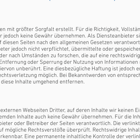
n mit größter Sorgfalt erstellt. Für die Richtigkeit, Vollstä
wir jedoch keine Gewähr übernehmen. Als Diensteanbieter s
f diesen Seiten nach den allgemeinen Gesetzen verantwortl
eter jedoch nicht verpflichtet, übermittelte oder gespeich
er nach Umständen zu forschen, die auf eine rechtswidrige
 Entfernung oder Sperrung der Nutzung von Informationen
ervon unberührt. Eine diesbezügliche Haftung ist jedoch 
Rechtsverletzung möglich. Bei Bekanntwerden von entspre
 diese Inhalte umgehend entfernen.
externen Webseiten Dritter, auf deren Inhalte wir keinen E
remden Inhalte auch keine Gewähr übernehmen. Für die Inha
nbieter oder Betreiber der Seiten verantwortlich. Die verlin
uf mögliche Rechtsverstöße überprüft. Rechtswidrige Inha
rkennbar. Eine permanente inhaltliche Kontrolle der verlin