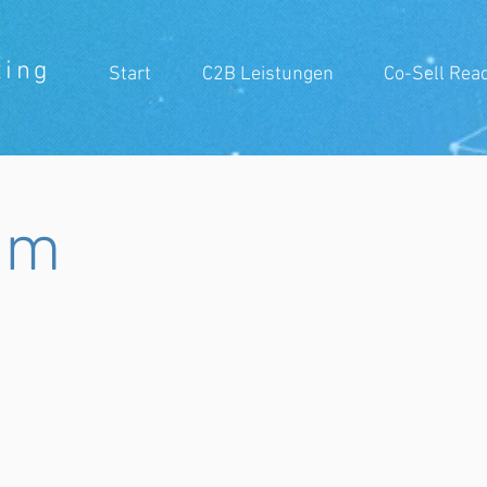
ting
Start
C2B Leistungen
Co-Sell Read
um