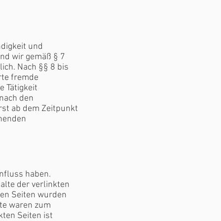
ndigkeit und
ind wir gemäß § 7
ich. Nach §§ 8 bis
erte fremde
 Tätigkeit
 nach den
erst ab dem Zeitpunkt
chenden
influss haben.
lte der verlinkten
kten Seiten wurden
lte waren zum
kten Seiten ist